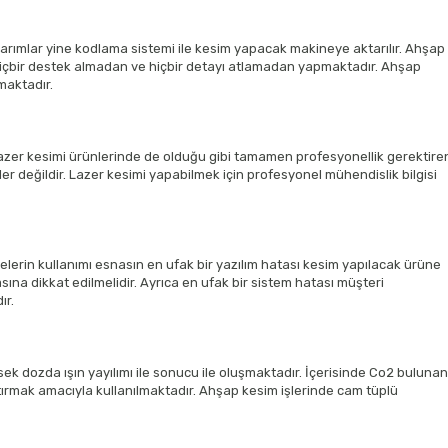
Tasarımlar yine kodlama sistemi ile kesim yapacak makineye aktarılır. Ahşap
içbir destek almadan ve hiçbir detayı atlamadan yapmaktadır. Ahşap
maktadır.
lazer kesimi ürünlerinde de olduğu gibi tamamen profesyonellik gerektire
er değildir. Lazer kesimi yapabilmek için profesyonel mühendislik bilgisi
lerin kullanımı esnasın en ufak bir yazılım hatası kesim yapılacak ürüne
ına dikkat edilmelidir. Ayrıca en ufak bir sistem hatası müşteri
ır.
ek dozda ışın yayılımı ile sonucu ile oluşmaktadır. İçerisinde Co2 bulunan
rtırmak amacıyla kullanılmaktadır. Ahşap kesim işlerinde cam tüplü