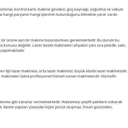
otorlar, kontrol kartı, makine gövdesi, güç kaynağı, soğutma ve vakum
ta hangi parçanın hangi işlevinin bulunduğunu bilmekte yarar vardır.
her bir ürüne ayrı bir makine bulundurması gerekmektedir. Bu durum bu
z konusu değildir. Lazer kesim makineleri ahşabın yanı sıra plastik, cam,
 yapılmaktadır.
 tipi lazer makinesi, orta lazer makinesi, büyük ebatlı lazer makinesidir.
sim makineleri daha profesyonel hizmet sunan makinelerdir. Hizmetin
elenme gibi zararlar vermemektedir. Malzemeyi çeşitli şekillere sokarak
lir. Kesim yapılan yüzeyde hiçbir pürüz oluşmaz. İnsan gücünden,