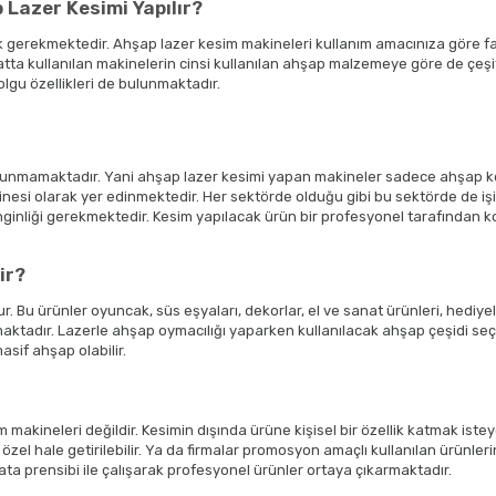
 Lazer Kesimi Yapılır?
gerekmektedir. Ahşap lazer kesim makineleri kullanım amacınıza göre fark
tta kullanılan makinelerin cinsi kullanılan ahşap malzemeye göre de çeşit
lgu özellikleri de bulunmaktadır.
ulunmamaktadır. Yani ahşap lazer kesimi yapan makineler sadece ahşap ke
i olarak yer edinmektedir. Her sektörde olduğu gibi bu sektörde de işin e
nginliği gerekmektedir. Kesim yapılacak ürün bir profesyonel tarafından ko
ir?
 Bu ürünler oyuncak, süs eşyaları, dekorlar, el ve sanat ürünleri, hediyeli
ktadır. Lazerle ahşap oymacılığı yaparken kullanılacak ahşap çeşidi seçi
sif ahşap olabilir.
makineleri değildir. Kesimin dışında ürüne kişisel bir özellik katmak isteye
özel hale getirilebilir. Ya da firmalar promosyon amaçlı kullanılan ürünleri
z hata prensibi ile çalışarak profesyonel ürünler ortaya çıkarmaktadır.