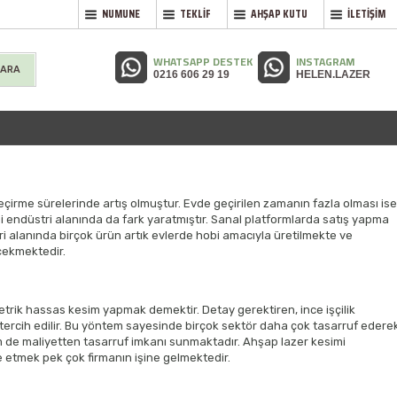
NUMUNE
TEKLİF
AHŞAP KUTU
İLETİŞİM
WHATSAPP DESTEK
INSTAGRAM
 ARA
0216 606 29 19
HELEN.LAZER
çirme sürelerinde artış olmuştur. Evde geçirilen zamanın fazla olması ise
bi endüstri alanında da fark yaratmıştır. Sanal platformlarda satış yapma
i alanında birçok ürün artık evlerde hobi amacıyla üretilmekte ve
çekmektedir.
trik hassas kesim yapmak demektir. Detay gerektiren, ince işçilik
tercih edilir. Bu yöntem sayesinde birçok sektör daha çok tasarruf edere
e maliyetten tasarruf imkanı sunmaktadır. Ahşap lazer kesimi
e etmek pek çok firmanın işine gelmektedir.