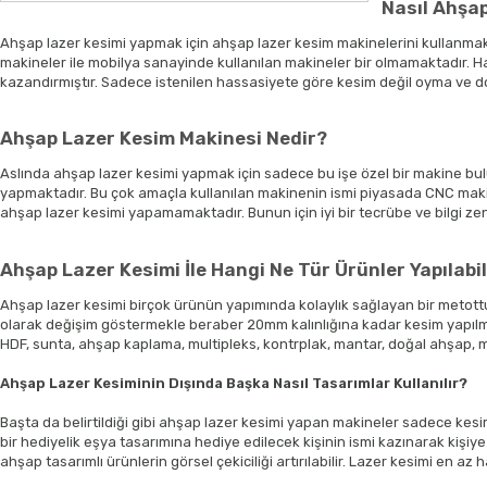
Nasıl Ahşap
Ahşap lazer kesimi yapmak için ahşap lazer kesim makinelerini kullanmak 
makineler ile mobilya sanayinde kullanılan makineler bir olmamaktadır. Ha
kazandırmıştır. Sadece istenilen hassasiyete göre kesim değil oyma ve do
Ahşap Lazer Kesim Makinesi Nedir?
Aslında ahşap lazer kesimi yapmak için sadece bu işe özel bir makine b
yapmaktadır. Bu çok amaçla kullanılan makinenin ismi piyasada CNC makines
ahşap lazer kesimi yapamamaktadır. Bunun için iyi bir tecrübe ve bilgi ze
Ahşap Lazer Kesimi İle Hangi Ne Tür Ürünler Yapılabil
Ahşap lazer kesimi birçok ürünün yapımında kolaylık sağlayan bir metottur.
olarak değişim göstermekle beraber 20mm kalınlığına kadar kesim yapılma
HDF, sunta, ahşap kaplama, multipleks, kontrplak, mantar, doğal ahşap, ma
Ahşap Lazer Kesiminin Dışında Başka Nasıl Tasarımlar Kullanılır?
Başta da belirtildiği gibi ahşap lazer kesimi yapan makineler sadece kesim 
bir hediyelik eşya tasarımına hediye edilecek kişinin ismi kazınarak kişiye 
ahşap tasarımlı ürünlerin görsel çekiciliği artırılabilir. Lazer kesimi en a