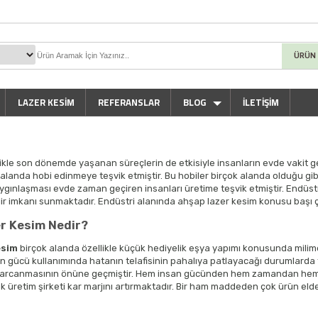
ÜRÜN
LAZER KESIM
REFERANSLAR
BLOG
İLETİŞİM
ikle son dönemde yaşanan süreçlerin de etkisiyle insanların evde vakit ge
k alanda hobi edinmeye teşvik etmiştir. Bu hobiler birçok alanda olduğu gi
ygınlaşması evde zaman geçiren insanları üretime teşvik etmiştir. Endüstr
lir imkanı sunmaktadır. Endüstri alanında ahşap lazer kesim konusu başı 
r Kesim Nedir?
esim
birçok alanda özellikle küçük hediyelik eşya yapımı konusunda milime
an gücü kullanımında hatanın telafisinin pahalıya patlayacağı durumlarda 
harcanmasının önüne geçmiştir. Hem insan gücünden hem zamandan hem d
k üretim şirketi kar marjını artırmaktadır. Bir ham maddeden çok ürün eld