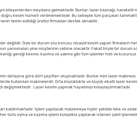
ı bileşenlerden meydana gelmektedir. Bunlar; lazer kaynağı, hareketli m
nda doğru kesim hizmeti verilmemektedir. Bu sebeple tüm parçaları tanımak
nin temin edildiği üretici firmadan destek alınabilir.
neler değildir. Öyle bir durum söz konusu olsaydı kesim yapan firmaların 
nun yansımaları yine müşterinin cebine olacaktır. Fakat böyle bir durum sö
ekaniği gereği kesme, kazıma ve yakma gibi tüm işlemler hızlı ve kusursuz
 detayına göre dört çeşitten oluşmaktadır. Bunlar mini lazer makinesi, ev
işlerde kullanılan makinelerdir. Orta büyüklükte ve büyük ebatlı lazer ke
i değişmektedir. Lazer kesimi yapmak hayatımızı kolaylaştırmaktadır.
tadan kaldırmaktadır. İşlem yapılacak malzemeye hiçbir şekilde leke ve zed
r türlü oyma ve kazıma işlemi kolaylıkla yapılarak istenen şekil işlenebi