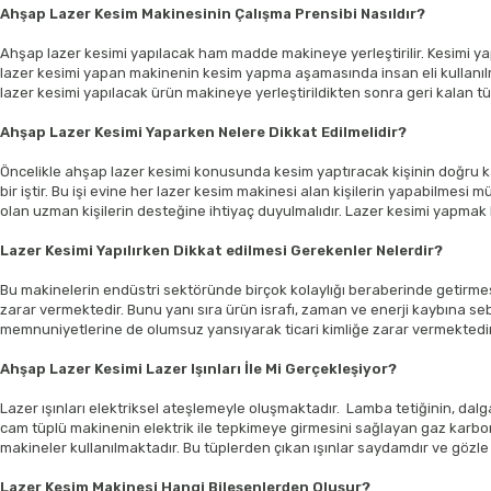
Ahşap Lazer Kesim Makinesinin Çalışma Prensibi Nasıldır?
Ahşap lazer kesimi yapılacak ham madde makineye yerleştirilir. Kesimi yapı
lazer kesimi yapan makinenin kesim yapma aşamasında insan eli kullanıl
lazer kesimi yapılacak ürün makineye yerleştirildikten sonra geri kalan tü
Ahşap Lazer Kesimi Yaparken Nelere Dikkat Edilmelidir?
Öncelikle ahşap lazer kesimi konusunda kesim yaptıracak kişinin doğru k
bir iştir. Bu işi evine her lazer kesim makinesi alan kişilerin yapabilmes
olan uzman kişilerin desteğine ihtiyaç duyulmalıdır. Lazer kesimi yapmak
Lazer Kesimi Yapılırken Dikkat edilmesi Gerekenler Nelerdir?
Bu makinelerin endüstri sektöründe birçok kolaylığı beraberinde getirmes
zarar vermektedir. Bunu yanı sıra ürün israfı, zaman ve enerji kaybına se
memnuniyetlerine de olumsuz yansıyarak ticari kimliğe zarar vermektedir. 
Ahşap Lazer Kesimi Lazer Işınları İle Mi Gerçekleşiyor?
Lazer ışınları elektriksel ateşlemeyle oluşmaktadır. Lamba tetiğinin, dalg
cam tüplü makinenin elektrik ile tepkimeye girmesini sağlayan gaz karbond
makineler kullanılmaktadır. Bu tüplerden çıkan ışınlar saydamdır ve gözle
Lazer Kesim Makinesi Hangi Bileşenlerden Oluşur?