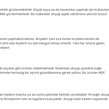
lılık göstermektedir. Küçük eşya ya da tasarımlar yapmak için kullanılan
lilik göstermektedir. Bu makineler ahşap işçilik sektörüne yeni bir boyut
simi yapmakla kalmaz. Ahşabın yanı sıra metal ve pleksi kesimi de
hli olan kişilerin bu işle meşgul olması önerilir. Yani her önüne gelen
dlanır.
k eşyalar gibi ürünler olabilmektedir. Kullanılan ahşap çeşidine bağlı
minde herhangi bir ayrıntı gözetilmesine gerek yoktur. Bu ürünler MDF,
n kişilere kazıma ya da oyma işlemiyle farklılık yaratılabilir. Örneğin ahş
ne firmalarının isim ve logolarını kazıyabilir. Ahşap lazer kesimi sayesinde