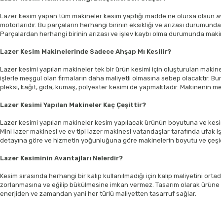
Lazer kesim yapan tüm makineler kesim yaptığı madde ne olursa olsun ayn
motorlarıdır. Bu parçaların herhangi birinin eksikliği ve arızası durumu
Parçalardan herhangi birinin arızası ve işlev kaybı olma durumunda makine
Lazer Kesim Makinelerinde Sadece Ahşap Mı Kesilir?
Lazer kesimi yapılan makineler tek bir ürün kesimi için oluşturulan maki
işlerle meşgul olan firmaların daha maliyetli olmasına sebep olacaktır. Bu
pleksi, kağıt, gıda, kumaş, polyester kesimi de yapmaktadır. Makinenin m
Lazer Kesimi Yapılan Makineler Kaç Çeşittir?
Lazer kesimi yapılan makineler kesim yapılacak ürünün boyutuna ve kesimin
Mini lazer makinesi ve ev tipi lazer makinesi vatandaşlar tarafında ufak 
detayına göre ve hizmetin yoğunluğuna göre makinelerin boyutu ve çeşid
Lazer Kesiminin Avantajları Nelerdir?
Kesim sırasında herhangi bir kalıp kullanılmadığı için kalıp maliyetini or
zorlanmasına ve eğilip bükülmesine imkan vermez. Tasarım olarak ürüne he
enerjiden ve zamandan yani her türlü maliyetten tasarruf sağlar.