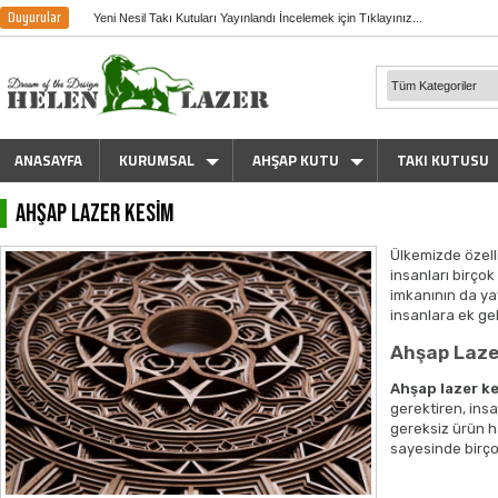
Duyurular
Yeni Nesil Takı Kutuları Yayınlandı İncelemek için Tıklayınız...
ANASAYFA
KURUMSAL
AHŞAP KUTU
TAKI KUTUSU
Ahşap Lazer Kesim
Ülkemizde özell
insanları birço
imkanının da ya
insanlara ek ge
Ahşap Laze
Ahşap lazer k
gerektiren, ins
gereksiz ürün 
sayesinde birço