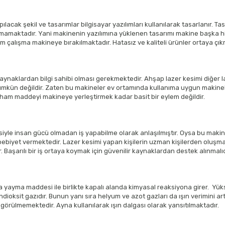
lacak şekil ve tasarımlar bilgisayar yazılımları kullanılarak tasarlanır. 
mamaktadır. Yani makinenin yazılımına yüklenen tasarımı makine başka h
m çalışma makineye bırakılmaktadır. Hatasız ve kaliteli ürünler ortaya çık
aynaklardan bilgi sahibi olması gerekmektedir. Ahşap lazer kesimi diğer 
i mümkün değildir. Zaten bu makineler ev ortamında kullanıma uygun makinel
 ham maddeyi makineye yerleştirmek kadar basit bir eylem değildir.
iyle insan gücü olmadan iş yapabilme olarak anlaşılmıştır. Oysa bu makine
bebiyet vermektedir. Lazer kesimi yapan kişilerin uzman kişilerden oluşmas
Başarılı bir iş ortaya koymak için güvenilir kaynaklardan destek alınmalıd
a yayma maddesi ile birlikte kapalı alanda kimyasal reaksiyona girer. Yüks
ioksit gazıdır. Bunun yanı sıra helyum ve azot gazları da ışın verimini a
 görülmemektedir. Ayna kullanılarak ışın dalgası olarak yansıtılmaktadır.